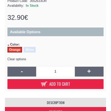
Product Code:
3552633OR
Availability:
In Stock
32.90€
Available Options
Color:
*
Orange
White
Clear options
-
+
ADD TO CART
DESCRIPTION