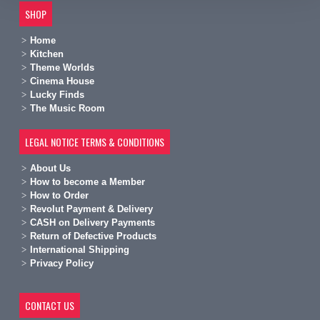
SHOP
Home
Kitchen
Theme Worlds
Cinema House
Lucky Finds
The Music Room
LEGAL NOTICE TERMS & CONDITIONS
A
bout Us
H
ow to become a Member
H
ow to Order
Revolut Payment & Delivery
C
ASH on Delivery Payments
R
eturn of Defective Products
International Shipping
Privacy Policy
CONTACT US