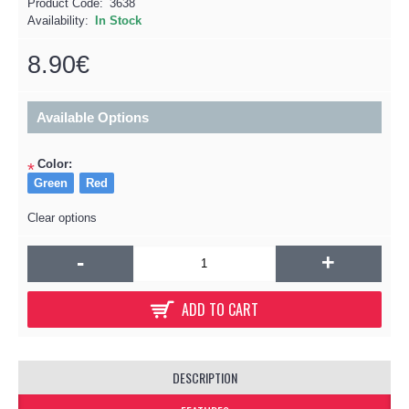
Product Code:
3638
Availability:
In Stock
8.90€
Available Options
Color:
*
Green
Red
Clear options
-
+
ADD TO CART
DESCRIPTION