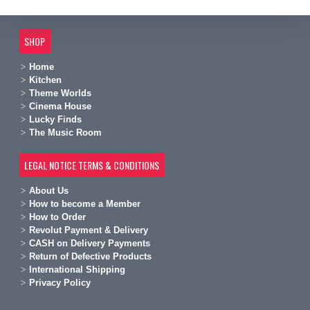
SHOP
Home
Kitchen
Theme Worlds
Cinema House
Lucky Finds
The Music Room
LEGAL NOTICE TERMS & CONDITIONS
A
bout Us
H
ow to become a Member
H
ow to Order
Revolut Payment & Delivery
C
ASH on Delivery Payments
R
eturn of Defective Products
International Shipping
Privacy Policy