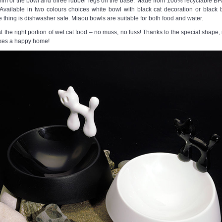
e rim of the bowl and three rubber legs on the base. Made from 100% recyclable BPA 
 Available in two colours choices white bowl with black cat decoration or black 
thing is dishwasher safe. Miaou bowls are suitable for both food and water.
 the right portion of wet cat food – no muss, no fuss! Thanks to the special shape, 
kes a happy home!