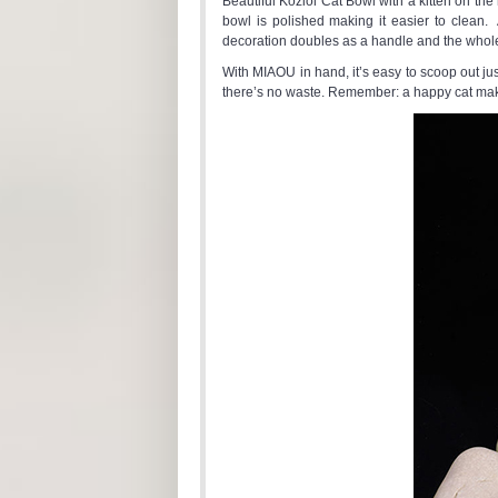
Beautiful Koziol Cat Bowl with a kitten on th
bowl is polished making it easier to clean.
decoration doubles as a handle and the whole 
With MIAOU in hand, it’s easy to scoop out just
there’s no waste. Remember: a happy cat ma