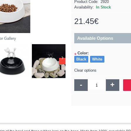
Product Code:
2920
Availability:
In Stock
21.45€
Available Options
or Gallery
Color:
*
Black
White
Clear options
-
+