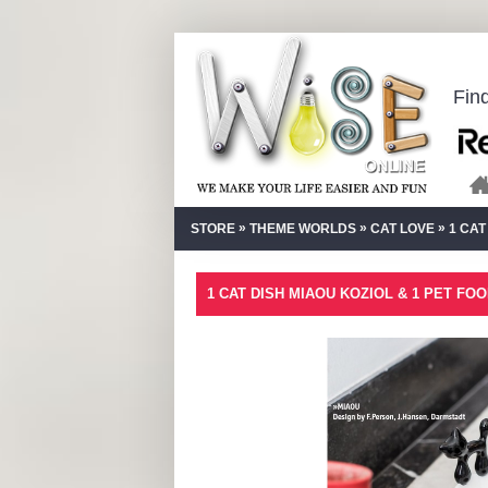
Fin
»
»
»
STORE
THEME WORLDS
CAT LOVE
1 CAT
1 CAT DISH MIAOU KOZIOL & 1 PET FO